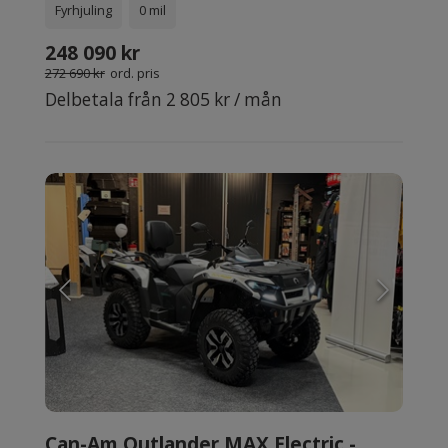
Fyrhjuling
0 mil
248 090 kr
272 690 kr
ord. pris
Delbetala från 2 805 kr / mån
Can-Am Outlander MAX Electric -