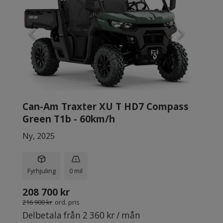
Can-Am Traxter XU T HD7 Compass
Green T1b - 60km/h
Ny, 2025
Fyrhjuling
0 mil
208 700 kr
216 900 kr
ord. pris
Delbetala från 2 360 kr / mån