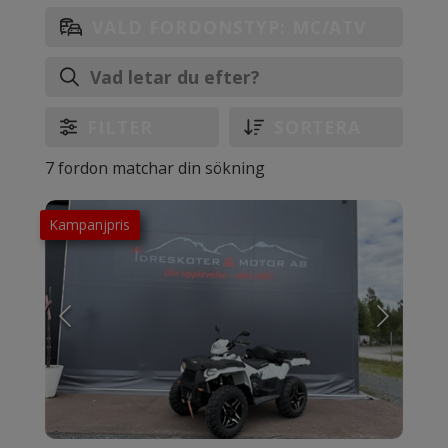
VALD FORDONSTYP: MC/ATV
FILTER
SORTERA
7 fordon matchar din sökning
Kampanjpris