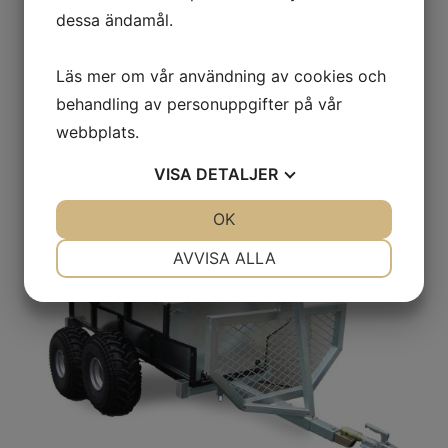
Delbetala från 2 837 kr / mån
dessa ändamål.
Läs mer om vår användning av cookies och
behandling av personuppgifter på vår
Övrigt
webbplats.
VISA
DETALJER
JA
NEJ
OK
JA
NEJ
NÖDVÄNDIG
INSTÄLLNINGAR
AVVISA ALLA
JA
NEJ
JA
NEJ
MARKNADSFÖRING
STATISTIK