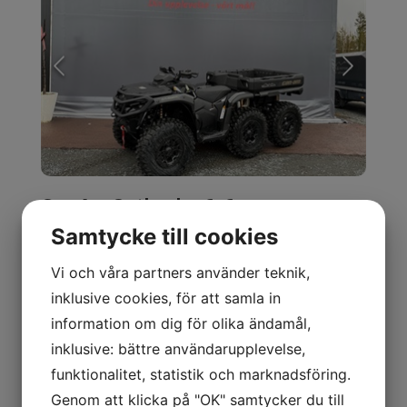
Can-Am Outlander 6x6
BACKCOUNTRY 1000R Black TB *Omg
Samtycke till cookies
lev*
Vi och våra partners använder teknik,
Ny, 2026
inklusive cookies, för att samla in
information om dig för olika ändamål,
Fyrhjuling
0 mil
102 hk
inklusive: bättre användarupplevelse,
funktionalitet, statistik och marknadsföring.
250 900 kr
Genom att klicka på "OK" samtycker du till